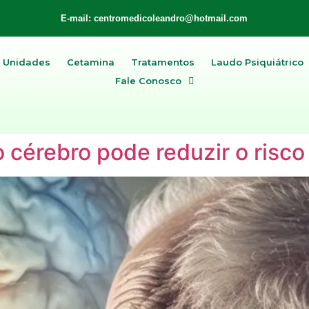
E-mail: centromedicoleandro@hotmail.com
Unidades
Cetamina
Tratamentos
Laudo Psiquiátrico
Fale Conosco
o cérebro pode reduzir o risc