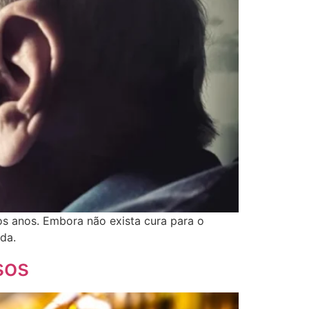
os anos. Embora não exista cura para o
ida.
sos