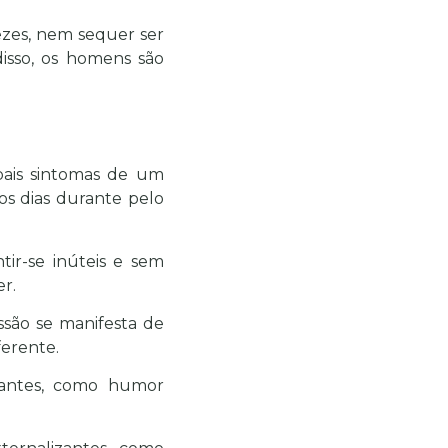
ezes, nem sequer ser
isso, os homens são
ipais sintomas de um
os dias durante pelo
ir-se inúteis e sem
er.
ssão se manifesta de
erente.
zantes, como humor