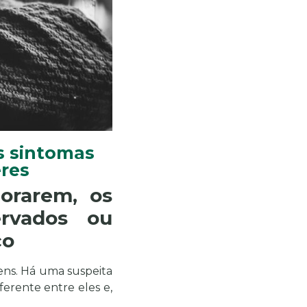
s sintomas
res
orarem, os
rvados ou
co
ns. Há uma suspeita
ferente entre eles e,