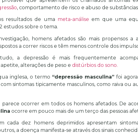
 provável que apresentem os chamados sintomas ext
gressão
, comportamento de risco e abuso de substâncias
aos resultados de uma
meta-análise
em que uma equip
32 estudos sobre o tema.
vestigação, homens afetados são mais propensos a 
ispostos a correr riscos e têm menos controle dos impulso
ntudo, a depressão é mais frequentemente acom
apetite, alterações de peso e
distúrbios do sono.
gua inglesa, o termo
“depressão masculina”
foi agora
 com sintomas tipicamente masculinos, como raiva ou
ão parece ocorrer em todos os homens afetados. De ac
lina
ocorre em pouco mais de um terço das pessoas afe
m cada dez homens deprimidos apresentam sintomas
utros, a doença manifesta-se através dos sinais conhecido