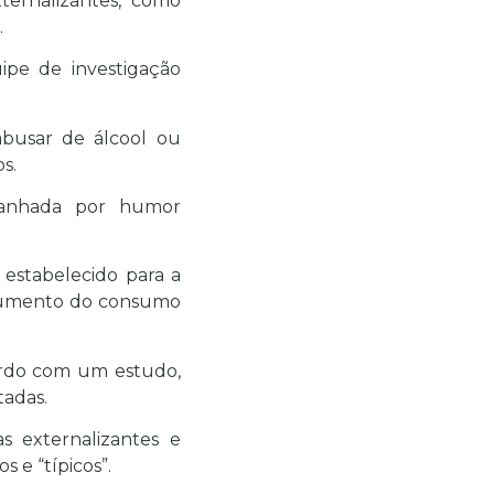
ernalizantes, como
.
e de investigação
abusar de álcool ou
s.
panhada por humor
 estabelecido para a
 aumento do consumo
ordo com um estudo,
tadas.
 externalizantes e
s e “típicos”.