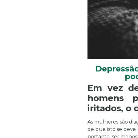
Depressão
po
Em vez de
homens p
iritados, o
As mulheres são di
de que isto se deve 
portanto, ser meno