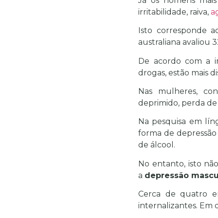
Já os homens mais
irritabilidade, raiva,
a
Isto corresponde 
australiana avaliou 
De acordo com a in
drogas, estão mais d
Nas mulheres, co
deprimido, perda de 
Na pesquisa em lín
forma de depressão
de álcool.
No entanto, isto n
a
depressão mascu
Cerca de quatro e
internalizantes. Em o