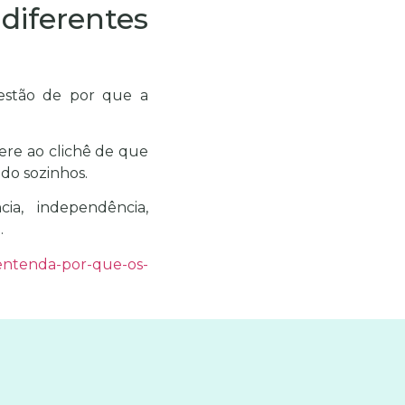
iferentes
estão de por que a
ere ao clichê de que
do sozinhos.
cia, independência,
.
-entenda-por-que-os-