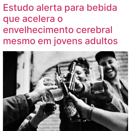
Estudo alerta para bebida
que acelera o
envelhecimento cerebral
mesmo em jovens adultos