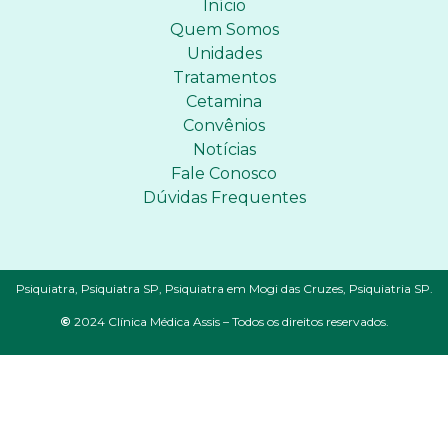
Início
Quem Somos
Unidades
Tratamentos
Cetamina
Convênios
Notícias
Fale Conosco
Dúvidas Frequentes
Psiquiatra, Psiquiatra SP, Psiquiatra em Mogi das Cruzes, Psiquiatria SP.
©
2024 Clínica Médica Assis – Todos os direitos reservados.