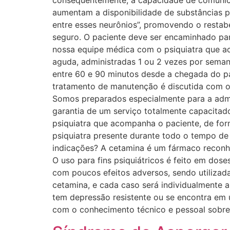
consequentemente, a capacidade de comunicaç
aumentam a disponibilidade de substâncias 
entre esses neurônios”, promovendo o restab
seguro. O paciente deve ser encaminhado para
nossa equipe médica com o psiquiatra que ac
aguda, administradas 1 ou 2 vezes por seman
entre 60 e 90 minutos desde a chegada do p
tratamento de manutenção é discutida com o p
Somos preparados especialmente para a admin
garantia de um serviço totalmente capacitad
psiquiatra que acompanha o paciente, de for
psiquiatra presente durante todo o tempo de 
indicações? A cetamina é um fármaco reconhe
O uso para fins psiquiátricos é feito em dose
com poucos efeitos adversos, sendo utilizada
cetamina, e cada caso será individualmente a
tem depressão resistente ou se encontra em u
com o conhecimento técnico e pessoal sobre 