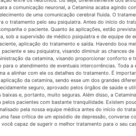
ão entre os neurônios. ​Ou seja, diferentemente dos anti
para a comunicação neuronal, a Cetamina acaba agindo com
elecimento de uma comunicação cerebral fluida. O tratame
 o tratamento pelo seu psiquiatra. Antes do início do trat
ompanha o paciente. ​Quanto às aplicações, estão prevista
a, sob a supervisão de médico psiquiatra e de equipe de 
aciente, aplicação do tratamento e saída. Havendo boa me
aciente e seu psiquiatra, visando diminuir as chances de r
istração da cetamina, visando proporcionar conforto e tr
o para o atendimento de eventuais intercorrências. Toda a
ma a alinhar com ele os detalhes do tratamento. ​É import
aplicação da cetamina, sendo esse um dos grandes diferenc
cidamente seguro, aprovado pelos órgãos de saúde e utili
s baixas e, portanto, muito seguras. Além disso, a Cetamina
 pelos pacientes com bastante tranquilidade. ​Existem pou
nalisado pela nossa equipe médica antes do início do trat
ma fase crítica de um episódio de depressão, converse com
você capaz de sugerir o melhor tratamento para o seu ca