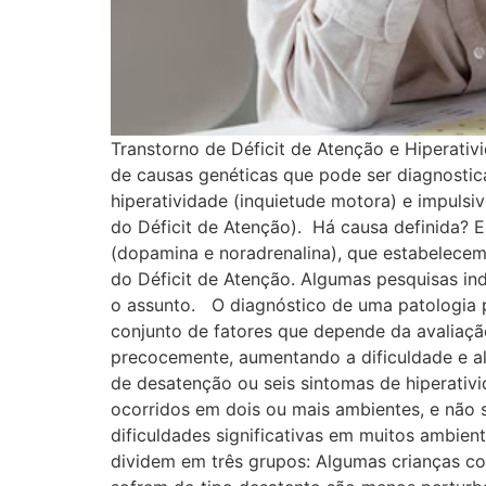
Transtorno de Déficit de Atenção e Hiperati
de causas genéticas que pode ser diagnostic
hiperatividade (inquietude motora) e impul
do Déficit de Atenção). Há causa definida? 
(dopamina e noradrenalina), que estabelecem
do Déficit de Atenção. Algumas pesquisas in
o assunto. O diagnóstico de uma patologia ps
conjunto de fatores que depende da avaliaç
precocemente, aumentando a dificuldade e a
de desatenção ou seis sintomas de hiperativ
ocorridos em dois ou mais ambientes, e não 
dificuldades significativas em muitos ambie
dividem em três grupos: Algumas crianças c