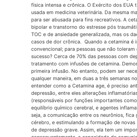
física intensa e crônica. O Exército dos EU
usada em medicina veterinária. Da mesma ma
para ser abusada para fins recreativos. A cet
bipolar e transtorno do estresse pós traumáti
TOC e de ansiedade generalizada, mas os dad
casos de dor crônica. ​Quando a cetamina é
convencional; para pessoas que não toleram o
sucesso? Cerca de 70% das pessoas com dep
tratamento com infusões de cetamina. ​Demor
primeira infusão. No entanto, podem ser nece
qualquer maneira, em duas a três semanas no
entender como a Cetamina age, é preciso ant
depressão, entre eles alterações inflamatóri
(responsáveis por funções importantes como
equilíbrio químico cerebral, e agentes infla
seja, a comunicação entre os neurônios, fic
cérebro, e estimulando a formação de novas 
de depressão grave. Assim, ela tem um impor