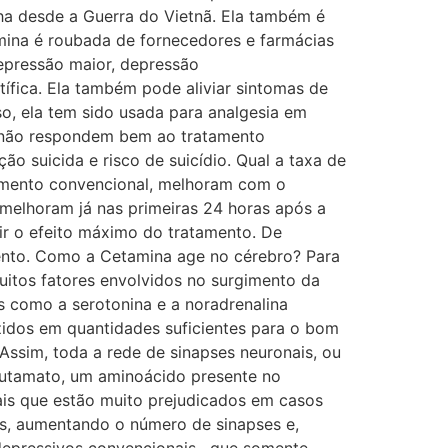
ha desde a Guerra do Vietnã. Ela também é
mina é roubada de fornecedores e farmácias
​Depressão maior, depressão
tífica. Ela também pode aliviar sintomas de
o, ela tem sido usada para analgesia em
e não respondem bem ao tratamento
 suicida e risco de suicídio. ​Qual a taxa de
amento convencional, melhoram com o
melhoram já nas primeiras 24 horas após a
tir o efeito máximo do tratamento. De
mento. Como a Cetamina age no cérebro? Para
uitos fatores envolvidos no surgimento da
s como a serotonina e a noradrenalina
idos em quantidades suficientes para o bom
Assim, toda a rede de sinapses neuronais, ou
glutamato, um aminoácido presente no
ais que estão muito prejudicados em casos
is, aumentando o número de sinapses e,