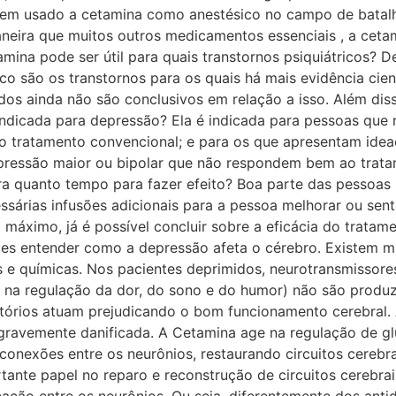
A tem usado a cetamina como anestésico no campo de batal
neira que muitos outros medicamentos essenciais , a ceta
amina pode ser útil para quais transtornos psiquiátricos? 
co são os transtornos para os quais há mais evidência cien
os ainda não são conclusivos em relação a isso. Além diss
 indicada para depressão? Ela é indicada para pessoas qu
 tratamento convencional; e para os que apresentam ideação
ressão maior ou bipolar que não respondem bem ao trat
a quanto tempo para fazer efeito? Boa parte das pessoas 
ssárias infusões adicionais para a pessoa melhorar ou sen
 máximo, já é possível concluir sobre a eficácia do trata
es entender como a depressão afeta o cérebro. ​Existem m
as e químicas. Nos pacientes deprimidos, neurotransmissore
 na regulação da dor, do sono e do humor) não são produz
matórios atuam prejudicando o bom funcionamento cerebral. 
a gravemente danificada. ​A Cetamina age na regulação de 
conexões entre os neurônios, restaurando circuitos cerebr
tante papel no reparo e reconstrução de circuitos cerebra