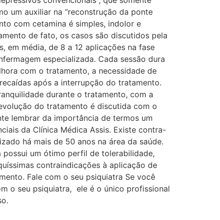
depressivos convencionais , que somente
o um auxiliar na “reconstrução da ponte
nto com cetamina é simples, indolor e
amento de fato, os casos são discutidos pela
s, em média, de 8 a 12 aplicações na fase
enfermagem especializada. Cada sessão dura
lhora com o tratamento, a necessidade de
ecaídas após a interrupção do tratamento. ​
anquilidade durante o tratamento, com a
 evolução do tratamento é discutida com o
ante lembrar da importância de termos um
iais da Clínica Médica Assis. Existe contra-
zado há mais de 50 anos na área da saúde. ​
 possui um ótimo perfil de tolerabilidade,
quíssimas contraindicações à aplicação de
amento. Fale com o seu psiquiatra Se você
 o seu psiquiatra, ele é o único profissional
so.