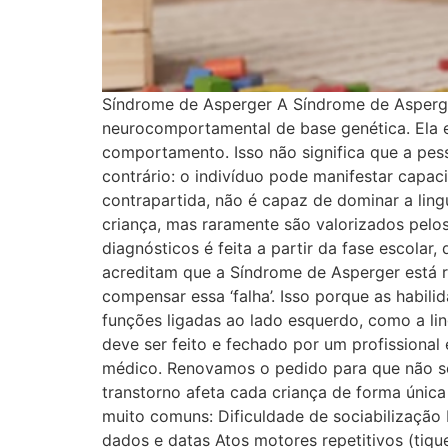
Síndrome de Asperger A Síndrome de Asperge
neurocomportamental de base genética. Ela e
comportamento. Isso não significa que a pes
contrário: o indivíduo pode manifestar capa
contrapartida, não é capaz de dominar a lin
criança, mas raramente são valorizados pelo
diagnósticos é feita a partir da fase escolar
acreditam que a Síndrome de Asperger está re
compensar essa ‘falha’. Isso porque as habil
funções ligadas ao lado esquerdo, como a li
deve ser feito e fechado por um profissiona
médico. Renovamos o pedido para que não se
transtorno afeta cada criança de forma única
muito comuns: Dificuldade de sociabilizaçã
dados e datas Atos motores repetitivos (tiqu