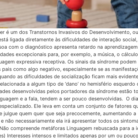
r é um dos Transtornos Invasivos do Desenvolvimento, ou
stá ligada diretamente às dificuldades de interação soci
soa com o diagnóstico apresenta retardo na aprendizagem 
cidades excepcionais para, por exemplo, a música, o cálcu
guagem expressiva receptiva. Os sinais da síndrome podem 
s pais como algo negativo, especialmente se as manifestaç
, quando as dificuldades de socialização ficam mais evident
lacionada a algum tipo de ‘dano’ no hemisfério esquerdo do
idades desenvolvidas pelos portadores da síndrome estão to
nguagem e a fala, tendem a ser pouco desenvolvidas. O dia
l especializado. Ele leva em conta um conjunto de fatores
 julgue quem quer que seja precocemente, aumentando a 
 e não necessariamente ela irá apresentar todos os sintom
o Não compreende metáforas Linguagem rebuscada para a i
es) Interesses intensos e limitados apenas por um ou pouc