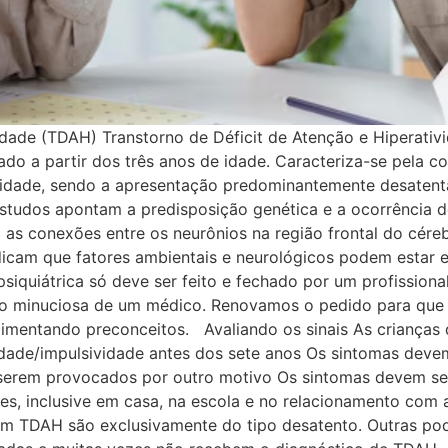
vidade (TDAH) Transtorno de Déficit de Atenção e Hiperati
ado a partir dos três anos de idade. Caracteriza-se pela 
sividade, sendo a apresentação predominantemente desaten
Estudos apontam a predisposição genética e a ocorrência d
 as conexões entre os neurônios na região frontal do cére
dicam que fatores ambientais e neurológicos podem estar 
iquiátrica só deve ser feito e fechado por um profissiona
ão minuciosa de um médico. Renovamos o pedido para que 
limentando preconceitos. Avaliando os sinais As crianças
idade/impulsividade antes dos sete anos Os sintomas deve
serem provocados por outro motivo Os sintomas devem ser 
ntes, inclusive em casa, na escola e no relacionamento c
om TDAH são exclusivamente do tipo desatento. Outras po